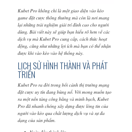
Kubet Pro không chỉ là một giao diện vào kèo
game đặt cược thông thường mà còn là nơi mang
lại những trải nghiệm giải trí đỉnh cao cho người
dùng. Bài viết này sẽ giúp bạn hiểu rõ hơn về các
dịch vụ mà Kubet Pro cung cấp, cách thức hoạt
động, cũng như những lợi ích mà bạn có thể nhận
được khi vào kèo vào hệ thống này.
LỊCH SỬ HÌNH THÀNH VÀ PHÁT
TRIỂN
Kubet Pro ra đời trong bối cảnh thị trường mạng
đặt cược uy tín đang bùng nổ. Với mong muốn tạo
ra một nền tảng công bằng và minh bạch, Kubet
Pro đã nhanh chóng xây dựng được lòng tin của
người vào kèo qua chất lượng dịch vụ và sự đa
dạng của sản phẩm.
Ngày đầu thành lập