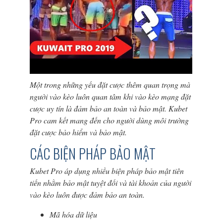
Một trong những yếu đặt cược thêm quan trọng mà
người vào kèo luôn quan tâm khi vào kèo mạng đặt
cược uy tín là đảm bảo an toàn và bảo mật. Kubet
Pro cam kết mang đến cho người dùng môi trường
đặt cược bảo hiểm và bảo mật.
CÁC BIỆN PHÁP BẢO MẬT
Kubet Pro áp dụng nhiều biện pháp bảo mật tiên
tiến nhằm bảo mật tuyệt đối và tài khoản của người
vào kèo luôn được đảm bảo an toàn.
Mã hóa dữ liệu