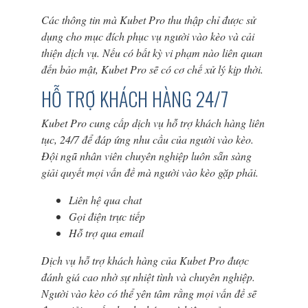
Các thông tin mà Kubet Pro thu thập chỉ được sử
dụng cho mục đích phục vụ người vào kèo và cải
thiện dịch vụ. Nếu có bất kỳ vi phạm nào liên quan
đến bảo mật, Kubet Pro sẽ có cơ chế xử lý kịp thời.
HỖ TRỢ KHÁCH HÀNG 24/7
Kubet Pro cung cấp dịch vụ hỗ trợ khách hàng liên
tục, 24/7 để đáp ứng nhu cầu của người vào kèo.
Đội ngũ nhân viên chuyên nghiệp luôn sẵn sàng
giải quyết mọi vấn đề mà người vào kèo gặp phải.
Liên hệ qua chat
Gọi điện trực tiếp
Hỗ trợ qua email
Dịch vụ hỗ trợ khách hàng của Kubet Pro được
đánh giá cao nhờ sự nhiệt tình và chuyên nghiệp.
Người vào kèo có thể yên tâm rằng mọi vấn đề sẽ