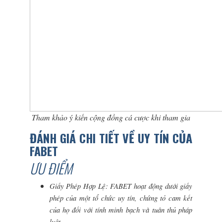
Tham khảo ý kiến cộng đồng cá cược khi tham gia
ĐÁNH GIÁ CHI TIẾT VỀ UY TÍN CỦA
FABET
ƯU ĐIỂM
Giấy Phép Hợp Lệ: FABET hoạt động dưới giấy
phép của một tổ chức uy tín, chứng tỏ cam kết
của họ đối với tính minh bạch và tuân thủ pháp
luật.