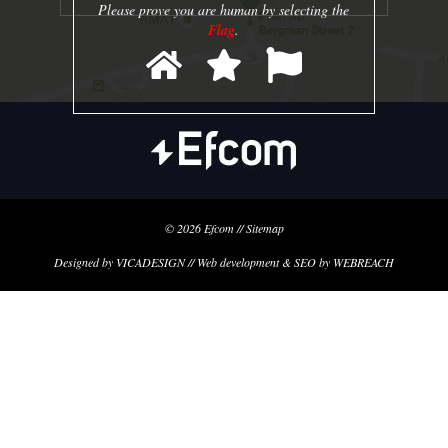
Please prove you are human by selecting the
Flag
.
© 2026
Efcom
//
Sitemap
Designed by VICADESIGN // Web development & SEO by WEBREACH