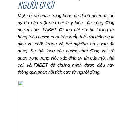
NGƯỜI CHƠI
Một chỉ số quan trọng khác để đánh giá mức độ
uy tín của một nhà cái là ý kiến của cộng đồng
người chơi. FABET đã thu hút sự tin tưởng từ
hàng triệu người chơi trên khắp thế giới thông qua
dịch vụ chất lượng và trải nghiệm cá cược đa
dạng. Sự hài lòng của người chơi đóng vai trò
quan trọng trong việc xác định uy tín của một nhà
cái, và FABET đã chứng minh được điều này
thông qua phản hồi tích cực từ người dùng.